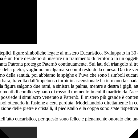
lteplici figure simboliche legate al mistero Eucaristico. Sviluppato in 30
 ma è un forte desiderio di inserire un frammento di territorio in un ogget
Santa Patrona protegge Paternò continuamente. Sui lati del triangolo si tr
ore della pietra, vogliono amalgamarsi con il resto della chiesa. Dai tre v
mo della santità, poi abbiamo le spighe e l’uva che sono i simboli eucarist
rbara, travolta dall’impetuoso turbinio ascensionale ha in mano la spada
ella figura salgono due rami, a sinistra la palma, mentre a destra i gigli, at
enti di corallo segnano di rosso il momento in cui il martirio da l’acces
possiede il simulacro venerato a Paternò. Il mistero più grande è conte
r poi ottenerlo in fusione a cera perduta. Modellandolo direttamente in ce
one delle pietre e cristalli, il piedistallo e la coppa sono state rispettiv
dell’atto eucaristico, per questo sono felice e pienamente onorato che 