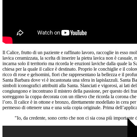
Il Calice, frutto di un paziente e raffinato lavoro, raccoglie in esso mo
lavica ceramizzata, la scelta di inserire la pietra lavica non è casuale,
incarna solo il territorio ma ricorda le eruzioni laviche dalla quale la 
chiesa per la quale il calice è destinato. Proprio le conchiglie e il col
ricco di rose e gelsomini, fiori che rappresentano la bellezza e il profu
Santa Barbara dove vi è incastonata una sfera in lapislazzuli. Santa Ba
simboli iconografici attribuiti alla Santa. Slanciati e vigorosi, ai lati d
congiungono e incontrano il mistero della passione, per questo dei framm
sorreggono la coppa decorata con un rilievo che ricorda la corona che 
l’oro. Il calice è in ottone e bronzo, direttamente modellato in cera pe
permesso di ottenere una e una sola copia originale. Prima dell’applicazi
"Io, da credente, sono certo che non ci sia cosa più importante 