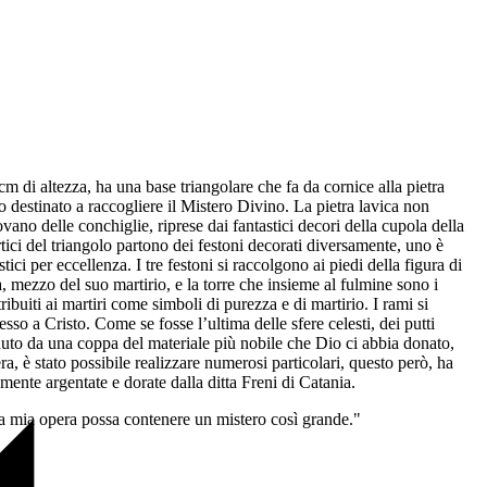
 cm di altezza, ha una base triangolare che fa da cornice alla pietra
to destinato a raccogliere il Mistero Divino. La pietra lavica non
ovano delle conchiglie, riprese dai fantastici decori della cupola della
ertici del triangolo partono dei festoni decorati diversamente, uno è
ici per eccellenza. I tre festoni si raccolgono ai piedi della figura di
, mezzo del suo martirio, e la torre che insieme al fulmine sono i
tribuiti ai martiri come simboli di purezza e di martirio. I rami si
so a Cristo. Come se fosse l’ultima delle sfere celesti, dei putti
nuto da una coppa del materiale più nobile che Dio ci abbia donato,
ra, è stato possibile realizzare numerosi particolari, questo però, ha
amente argentate e dorate dalla ditta Freni di Catania.
una mia opera possa contenere un mistero così grande."