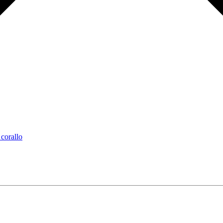
a
corallo